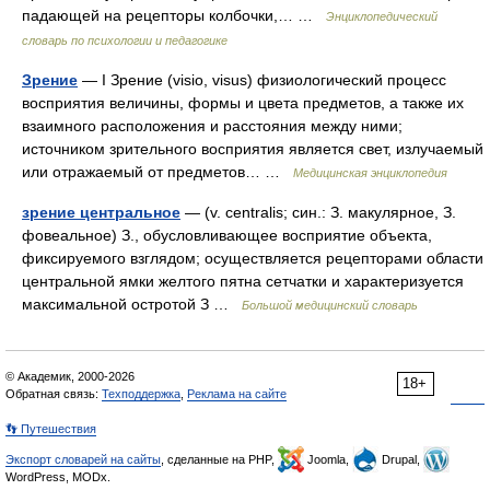
падающей на рецепторы колбочки,… …
Энциклопедический
словарь по психологии и педагогике
Зрение
— I Зрение (visio, visus) физиологический процесс
восприятия величины, формы и цвета предметов, а также их
взаимного расположения и расстояния между ними;
источником зрительного восприятия является свет, излучаемый
или отражаемый от предметов… …
Медицинская энциклопедия
зрение центральное
— (v. centralis; син.: З. макулярное, З.
фовеальное) З., обусловливающее восприятие объекта,
фиксируемого взглядом; осуществляется рецепторами области
центральной ямки желтого пятна сетчатки и характеризуется
максимальной остротой З …
Большой медицинский словарь
© Академик, 2000-2026
18+
Обратная связь:
Техподдержка
,
Реклама на сайте
👣 Путешествия
Экспорт словарей на сайты
, сделанные на PHP,
Joomla,
Drupal,
WordPress, MODx.